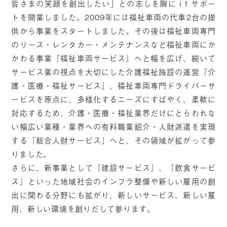
皆さまの笑顔を創出したい」との志しを胸に i f サポー
トを開業しました。2009年には福祉車両の代車2台の提
供から事業をスタートしました。その後は福祉車両専門
のリース・レンタカー・メンテナンスなど福祉車両にか
かわる事業『福祉車両サービス』へと幅を広げ、続いて
サービス業の視点を大切にした介護福祉施設の運営『介
護・医療・福祉サービス』、福祉車両専門ドライバーサ
ービスを原点に、多様化するニーズにすばやく、柔軟に
対応するため、介護・医療・福祉業界だけにとらわれな
い幅広い業種・業界への有料職業紹介・人財派遣を実現
する『総合人財サービス』へと、その領域が拡がって参
りました。
さらに、新事業として『建設サービス』、『飲食サービ
ス』といった地域社会のインフラ整備や新しい雇用の創
出に関わる分野にも拡がり、新しいサービス、新しい雇
用、新しい環境を創りだして参ります。